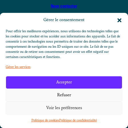
Nous contacter
Gérer le consentement
Nous suivre sur LinkedIn
Nous suivre sur Instagram
Nous suivre su
Pour offrir les meilleures expériences, nous utilisons des technologies telles que
les cookies pour stocker et/ou accéder aux informations des appareils. Le fait de
consentir à ces technologies nous permettra de traiter des données telles que le
comportement de navigation ou les ID uniques sur ce site. Le fait de ne pas
À PROPOS
consentir ou de retirer son consentement peut avoir un effet négatif sur
NOTRE ÉQUIPE
certaines caractéristiques et fonctions.
RESSOURCES
ADHÉSION
Gérer les services
NOUS CONTACTER
Accepter
Refuser
Copyright 2026 © La Valise
Voir les préférences
Mentions légales
crédits :
&
-flemay-
louiser0bert
Politique de cookies
Politique de confidentialité