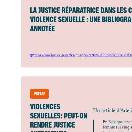
LA JUSTICE RÉPARATRICE DANS LES 
VIOLENCE SEXUELLE : UNE BIBLIOGRA
ANNOTÉE
https://www.justice.gc.ca/fra/pr-rp/jr/rr2019-2019rsd/2019rr-2019
PRESSE
VIOLENCES
Un article d’Adel
SEXUELLES : PEUT-ON
RENDRE JUSTICE
En Belgique, une 
femme sur cinq a 