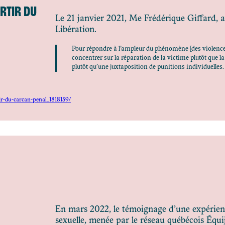
ORTIR DU
Le 21 janvier 2021, Me Frédérique Giffard, a
Libération.
Pour répondre à l’ampleur du phénomène [des violences s
concentrer sur la réparation de la victime plutôt que la
plutôt qu’une juxtaposition de punitions individuelles.
rtir-du-carcan-penal_1818159/
En mars 2022, le témoignage d’une expérien
sexuelle, menée par le réseau québécois Équij