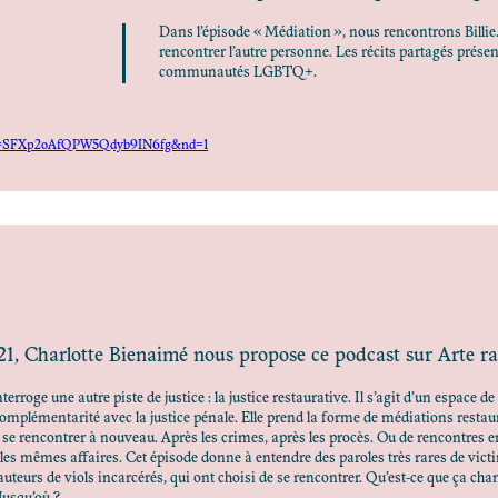
Dans l’épisode « Médiation », nous rencontrons Billie
rencontrer l’autre personne. Les récits partagés prése
communautés LGBTQ+.
?si=SFXp2oAfQPW5Qdyb9IN6fg&nd=1
1, Charlotte Bienaimé nous propose ce podcast sur Arte ra
terroge une autre piste de justice : la justice restaurative. Il s’agit d’un espace 
 complémentarité avec la justice pénale. Elle prend la forme de médiations restaur
 se rencontrer à nouveau. Après les crimes, après les procès. Ou de rencontres en
les mêmes affaires. Cet épisode donne à entendre des paroles très rares de victi
’auteurs de viols incarcérés, qui ont choisi de se rencontrer. Qu’est-ce que ça ch