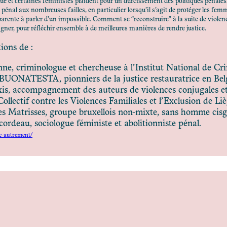
ue et certaines féministes plaident pour un durcissement des politiques pénales.
pénal aux nombreuses failles, en particulier lorsqu’il s’agit de protéger les fem
parente à parler d’un impossible. Comment se “reconstruire” à la suite de violenc
gner, pour réfléchir ensemble à de meilleures manières de rendre justice.
ions de :
e, criminologue et chercheuse à l’Institut National de Cri
NATESTA, pionniers de la justice restauratrice en Belgiq
is, accompagnement des auteurs de violences conjugales et 
llectif contre les Violences Familiales et l’Exclusion de Liè
des Matrisses, groupe bruxellois non-mixte, sans homme cisg
rdeau, sociologue féministe et abolitionniste pénal.
ce-autrement/