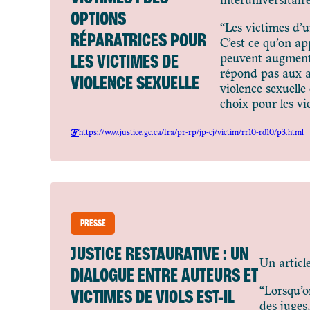
interuniversitaire
OPTIONS
“Les victimes d’un
RÉPARATRICES POUR
C’est ce qu’on app
LES VICTIMES DE
peuvent augmenter
répond pas aux at
VIOLENCE SEXUELLE
violence sexuelle 
choix pour les vi
https://www.justice.gc.ca/fra/pr-rp/jp-cj/victim/rr10-rd10/p3.html
PRESSE
JUSTICE RESTAURATIVE : UN
Un articl
DIALOGUE ENTRE AUTEURS ET
VICTIMES DE VIOLS EST-IL
“Lorsqu’o
des juges,