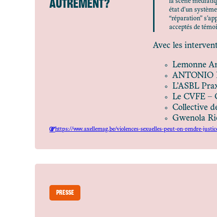
AUTREMENT ?
la scène médiatiq
état d’un système 
“réparation” s’ap
acceptés de témoi
Avec les intervent
Lemonne Ann
ANTONIO BUO
L’ASBL Prax
Le CVFE – Co
Collective 
Gwenola Rico
https://www.axellemag.be/violences-sexuelles-peut-on-rendre-justi
PRESSE