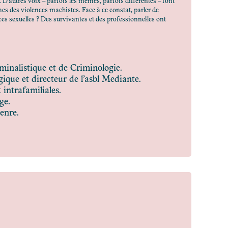
 D’autres voix – parfois les mêmes, parfois différentes – font
mes des violences machistes. Face à ce constat, parler de
es sexuelles ? Des survivantes et des professionnel·les ont
minalistique et de Criminologie.
ue et directeur de l’asbl Mediante.
intrafamiliales.
ge.
enre.