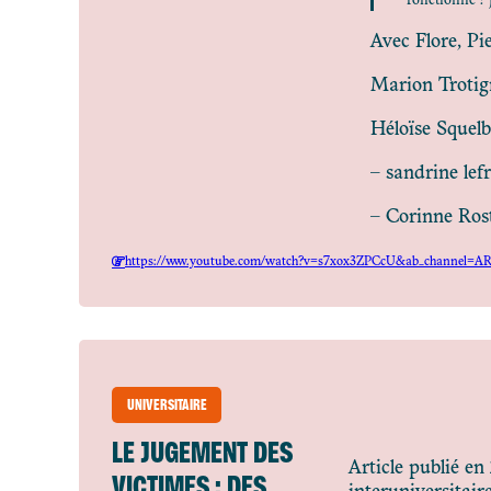
fonctionne ? 
Avec Flore, Pi
Marion Troti
Héloïse Squelb
– sandrine lef
– Corinne Rost
https://www.youtube.com/watch?v=s7xox3ZPCcU&ab_channel=A
UNIVERSITAIRE
LE JUGEMENT DES
Article publié e
VICTIMES : DES