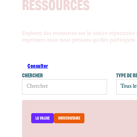
RESSOURCES
Explorez des ressources sur la justice réparatrice 
exprimées mais nous pensons qu'elles participent to
Consulter
CHERCHER
TYPE DE R
LA VALISE
UNIVERSITAIRE