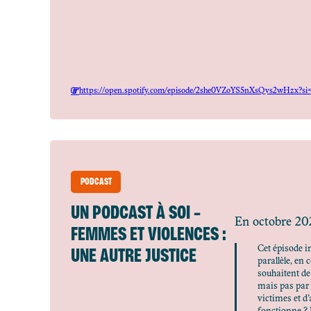
https://open.spotify.com/episode/2she0VZoYS5nXsQvs2wHzx
PODCAST
UN PODCAST À SOI –
En octobre 202
FEMMES ET VIOLENCES :
UNE AUTRE JUSTICE
Cet épisode in
parallèle, en
souhaitent de
mais pas par 
victimes et d