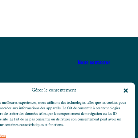
Nous contacter
Gérer le consentement
Nous suivre sur Lin
Nous suivre sur
Nous suivre 
s meilleures expériences, nous utilisons des technologies telles que les cookies pour
 accéder aux informations des appareils. Le fait de consentir à ces technologies
a de traiter des données telles que le comportement de navigation ou les ID
e site. Le fait de ne pas consentir ou de retirer son consentement peut avoir un
sur certaines caractéristiques et fonctions.
ices