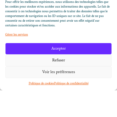
Pour offrir les meilleures expériences, nous utilisons des technologies telles que
1 COMMENTAIRE
les cookies pour stocker et/ou accéder aux informations des appareils. Le fait de
consentir à ces technologies nous permettra de traiter des données telles que le
comportement de navigation ou les ID uniques sur ce site. Le fait de ne pas
consentir ou de retirer son consentement peut avoir un effet négatif sur
certaines caractéristiques et fonctions.
A WORDPRESS COMMENTER
Gérer les services
depuis 2 ans
Hi, this is a comment.
Accepter
To get started with moderating, editing, and
deleting comments, please visit the Comments
Refuser
screen in the dashboard.
Commenter avatars come from
Gravatar
.
Voir les préférences
Politique de cookies
Politique de confidentialité
Les commentaires sont fermés.